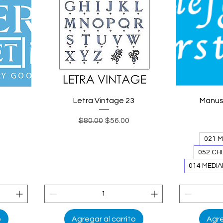
Vista rápida
V
Letra Vintage 23
Manusc
Precio
Precio de oferta
$80.00
$56.00
021 M
052 CHI
014 MEDIA
o
Agregar al carrito
Agre