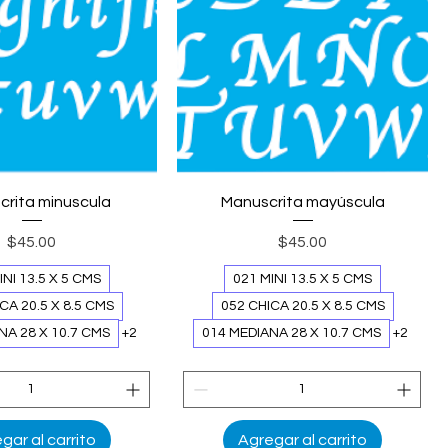
ista rápida
Vista rápida
rita minuscula
Manuscrita mayúscula
Precio
Precio
$45.00
$45.00
INI 13.5 X 5 CMS
021 MINI 13.5 X 5 CMS
CA 20.5 X 8.5 CMS
052 CHICA 20.5 X 8.5 CMS
NA 28 X 10.7 CMS
+2
014 MEDIANA 28 X 10.7 CMS
+2
gar al carrito
Agregar al carrito