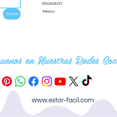
5552024337
México
Enviar
guenos en Nuestras Redes Soci
www.estar-facil.com