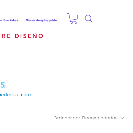
s Sociales
Menú desplegable
BRE DISEÑO
s
queden siempre
Ordenar por:
Recomendados