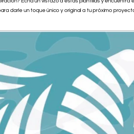
ración? Echa un vistazo a estas plantillas y encuentra 
ara darle un toque único y original a tu próximo proyect