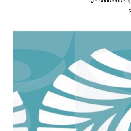
¿Buscas más inspi
p