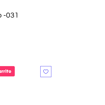
o -031
io
arrito