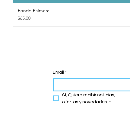
Fondo Palmera
Precio
$65.00
Email
*
Sí, Quiero recibir noticias, 
ofertas y novedades.
*