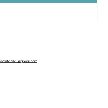
Esp
Prec
$75
estarfacil25@gmail.com